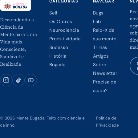
CATEGORIAS
NAVEGAR
NE
Rec
Self
Bugs
nov
Desvendando a
Os Outros
Lab
e p
Ciência da
Neurociência
Raio-X da
sob
Mente para Uma
Produtividade
sua mente
dire
Vida mais
mai
Sucesso
Trilhas
Consciente,
História
Artigos
Saudável e
Realizada
Bugada
Sobre
Newsletter
Precisa de
ajuda?
© 2026 Mente Bugada. Feito com ciência e
Política de
carinho.
Privacidade