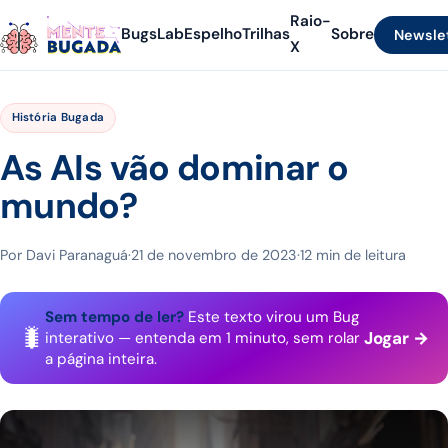
Raio-
Bugs
Lab
Espelho
Trilhas
Sobre
Newsle
X
História Bugada
As AIs vão dominar o
mundo?
Por Davi Paranaguá
·
21 de novembro de 2023
·
12 min de leitura
Sem tempo de ler?
Este texto virou um Bug
🐛
Jogar →
interativo — entenda em 1 minuto, sem rolar
a página inteira.